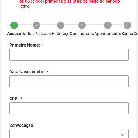
os 05 (cinco) primeiros dias úteis do início do período
letivo.
1
2
3
4
5
6
Acesso
Dados Pessoais
Endereço
Questionário
Agendamento
Senha
Co
Primeiro Nome:
*
Data Nascimento:
*
CPF:
*
Convocação: