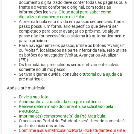
documento digitalizado deve conter todas as páginas ou a
frente e o verso conforme o original, com todas as
informações legíveis.
Clique aqui para saber como
digitalizar documento com o celular.
A pré-matrícula está divida em passos sequenciais. Cada
passo possui um formulário específico que deverá ser
completado para poder avançar ao próximo. Se algum
passo não for necessário, o sistema irá automaticamente
para o próximo.
Para navegar entre os passos, utilize os botões "Avançar"
ou "Voltar", localizados na parte inferior da tela. Não utilize
os botões do navegador (Voltar, Avançar ou Atualizar
(F5)).
Os formulários preenchidos serão efetivamente salvos
somente no último passo.
Se tiver alguma dúvida, consulte o
tutorial
ou a
ajuda
da
pré-matrícula.
Após a pré-matrícula:
Envie a sua foto.
Acompanhe a situação da sua pré-matrícula.
Reenvie determinado documento, se solicitado pela
PROGRAD.
Imprima o(s) comprovante(s) da Pré-Matrícula.
O acesso ao Portal do Estudante será liberado somente à
partir do início das aulas.
Confirme a sua matrícula no Portal do Estudante durante