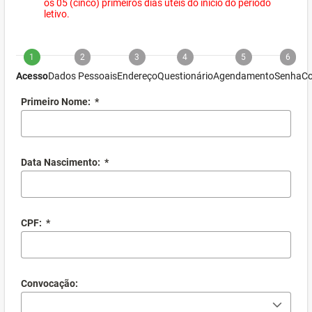
os 05 (cinco) primeiros dias úteis do início do período
letivo.
1
2
3
4
5
6
Acesso
Dados Pessoais
Endereço
Questionário
Agendamento
Senha
Co
Primeiro Nome:
*
Data Nascimento:
*
CPF:
*
Convocação: