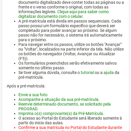
documento digitalizado deve conter todas as páginas ou a
frente e o verso conforme o original, com todas as
informações legíveis.
Clique aqui para saber como
digitalizar documento com o celular.
A pré-matrícula está divida em passos sequenciais. Cada
passo possui um formulário específico que deverá ser
completado para poder avançar ao próximo. Se algum
passo não for necessário, o sistema irá automaticamente
para o próximo.
Para navegar entre os passos, utilize os botões "Avançar"
ou "Voltar", localizados na parte inferior da tela. Não utilize
os botões do navegador (Voltar, Avançar ou Atualizar
(F5)).
Os formulários preenchidos serão efetivamente salvos
somente no último passo.
Se tiver alguma dúvida, consulte o
tutorial
ou a
ajuda
da
pré-matrícula.
Após a pré-matrícula:
Envie a sua foto.
Acompanhe a situação da sua pré-matrícula.
Reenvie determinado documento, se solicitado pela
PROGRAD.
Imprima o(s) comprovante(s) da Pré-Matrícula.
O acesso ao Portal do Estudante será liberado somente à
partir do início das aulas.
Confirme a sua matrícula no Portal do Estudante durante