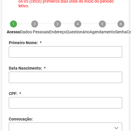
os 05 (cinco) primeiros dias úteis do início do período
letivo.
1
2
3
4
5
6
Acesso
Dados Pessoais
Endereço
Questionário
Agendamento
Senha
Co
Primeiro Nome:
*
Data Nascimento:
*
CPF:
*
Convocação: