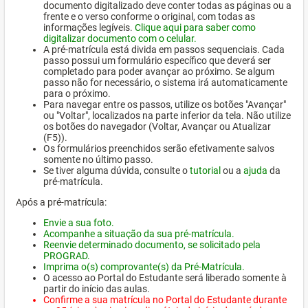
documento digitalizado deve conter todas as páginas ou a
frente e o verso conforme o original, com todas as
informações legíveis.
Clique aqui para saber como
digitalizar documento com o celular.
A pré-matrícula está divida em passos sequenciais. Cada
passo possui um formulário específico que deverá ser
completado para poder avançar ao próximo. Se algum
passo não for necessário, o sistema irá automaticamente
para o próximo.
Para navegar entre os passos, utilize os botões "Avançar"
ou "Voltar", localizados na parte inferior da tela. Não utilize
os botões do navegador (Voltar, Avançar ou Atualizar
(F5)).
Os formulários preenchidos serão efetivamente salvos
somente no último passo.
Se tiver alguma dúvida, consulte o
tutorial
ou a
ajuda
da
pré-matrícula.
Após a pré-matrícula:
Envie a sua foto.
Acompanhe a situação da sua pré-matrícula.
Reenvie determinado documento, se solicitado pela
PROGRAD.
Imprima o(s) comprovante(s) da Pré-Matrícula.
O acesso ao Portal do Estudante será liberado somente à
partir do início das aulas.
Confirme a sua matrícula no Portal do Estudante durante