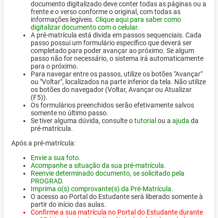
documento digitalizado deve conter todas as páginas ou a
frente e o verso conforme o original, com todas as
informações legíveis.
Clique aqui para saber como
digitalizar documento com o celular.
A pré-matrícula está divida em passos sequenciais. Cada
passo possui um formulário específico que deverá ser
completado para poder avançar ao próximo. Se algum
passo não for necessário, o sistema irá automaticamente
para o próximo.
Para navegar entre os passos, utilize os botões "Avançar"
ou "Voltar", localizados na parte inferior da tela. Não utilize
os botões do navegador (Voltar, Avançar ou Atualizar
(F5)).
Os formulários preenchidos serão efetivamente salvos
somente no último passo.
Se tiver alguma dúvida, consulte o
tutorial
ou a
ajuda
da
pré-matrícula.
Após a pré-matrícula:
Envie a sua foto.
Acompanhe a situação da sua pré-matrícula.
Reenvie determinado documento, se solicitado pela
PROGRAD.
Imprima o(s) comprovante(s) da Pré-Matrícula.
O acesso ao Portal do Estudante será liberado somente à
partir do início das aulas.
Confirme a sua matrícula no Portal do Estudante durante