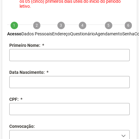
os 05 (cinco) primeiros dias úteis do início do período
letivo.
1
2
3
4
5
6
Acesso
Dados Pessoais
Endereço
Questionário
Agendamento
Senha
Co
Primeiro Nome:
*
Data Nascimento:
*
CPF:
*
Convocação: