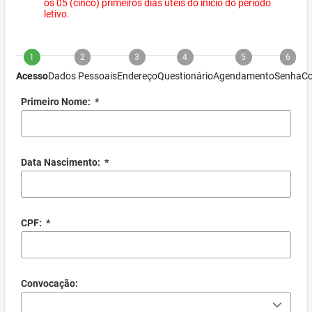
os 05 (cinco) primeiros dias úteis do início do período
letivo.
1
2
3
4
5
6
Acesso
Dados Pessoais
Endereço
Questionário
Agendamento
Senha
Co
Primeiro Nome:
*
Data Nascimento:
*
CPF:
*
Convocação: