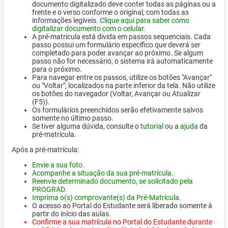
documento digitalizado deve conter todas as páginas ou a
frente e o verso conforme o original, com todas as
informações legíveis.
Clique aqui para saber como
digitalizar documento com o celular.
A pré-matrícula está divida em passos sequenciais. Cada
passo possui um formulário específico que deverá ser
completado para poder avançar ao próximo. Se algum
passo não for necessário, o sistema irá automaticamente
para o próximo.
Para navegar entre os passos, utilize os botões "Avançar"
ou "Voltar", localizados na parte inferior da tela. Não utilize
os botões do navegador (Voltar, Avançar ou Atualizar
(F5)).
Os formulários preenchidos serão efetivamente salvos
somente no último passo.
Se tiver alguma dúvida, consulte o
tutorial
ou a
ajuda
da
pré-matrícula.
Após a pré-matrícula:
Envie a sua foto.
Acompanhe a situação da sua pré-matrícula.
Reenvie determinado documento, se solicitado pela
PROGRAD.
Imprima o(s) comprovante(s) da Pré-Matrícula.
O acesso ao Portal do Estudante será liberado somente à
partir do início das aulas.
Confirme a sua matrícula no Portal do Estudante durante