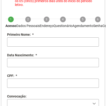
os 05 (cinco) primeiros dias úteis do início do período
letivo.
1
2
3
4
5
6
Acesso
Dados Pessoais
Endereço
Questionário
Agendamento
Senha
Co
Primeiro Nome:
*
Data Nascimento:
*
CPF:
*
Convocação: