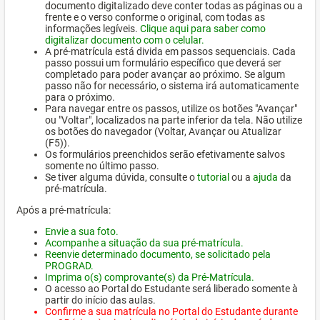
documento digitalizado deve conter todas as páginas ou a
frente e o verso conforme o original, com todas as
informações legíveis.
Clique aqui para saber como
digitalizar documento com o celular.
A pré-matrícula está divida em passos sequenciais. Cada
passo possui um formulário específico que deverá ser
completado para poder avançar ao próximo. Se algum
passo não for necessário, o sistema irá automaticamente
para o próximo.
Para navegar entre os passos, utilize os botões "Avançar"
ou "Voltar", localizados na parte inferior da tela. Não utilize
os botões do navegador (Voltar, Avançar ou Atualizar
(F5)).
Os formulários preenchidos serão efetivamente salvos
somente no último passo.
Se tiver alguma dúvida, consulte o
tutorial
ou a
ajuda
da
pré-matrícula.
Após a pré-matrícula:
Envie a sua foto.
Acompanhe a situação da sua pré-matrícula.
Reenvie determinado documento, se solicitado pela
PROGRAD.
Imprima o(s) comprovante(s) da Pré-Matrícula.
O acesso ao Portal do Estudante será liberado somente à
partir do início das aulas.
Confirme a sua matrícula no Portal do Estudante durante