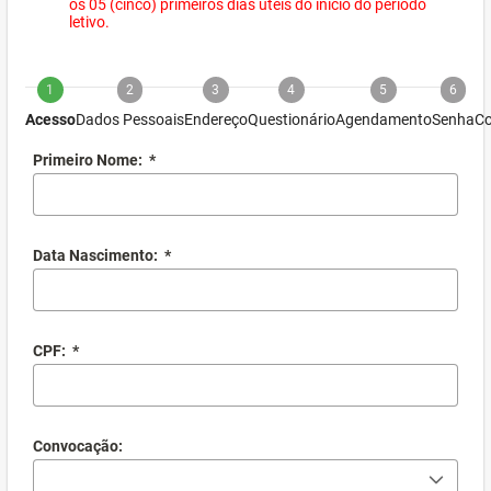
os 05 (cinco) primeiros dias úteis do início do período
letivo.
1
2
3
4
5
6
Acesso
Dados Pessoais
Endereço
Questionário
Agendamento
Senha
Co
Primeiro Nome:
*
Data Nascimento:
*
CPF:
*
Convocação: