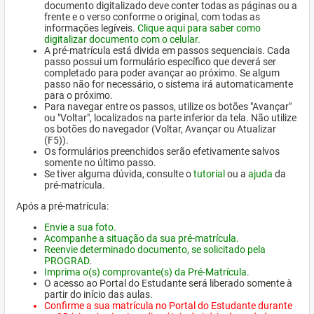
documento digitalizado deve conter todas as páginas ou a
frente e o verso conforme o original, com todas as
informações legíveis.
Clique aqui para saber como
digitalizar documento com o celular.
A pré-matrícula está divida em passos sequenciais. Cada
passo possui um formulário específico que deverá ser
completado para poder avançar ao próximo. Se algum
passo não for necessário, o sistema irá automaticamente
para o próximo.
Para navegar entre os passos, utilize os botões "Avançar"
ou "Voltar", localizados na parte inferior da tela. Não utilize
os botões do navegador (Voltar, Avançar ou Atualizar
(F5)).
Os formulários preenchidos serão efetivamente salvos
somente no último passo.
Se tiver alguma dúvida, consulte o
tutorial
ou a
ajuda
da
pré-matrícula.
Após a pré-matrícula:
Envie a sua foto.
Acompanhe a situação da sua pré-matrícula.
Reenvie determinado documento, se solicitado pela
PROGRAD.
Imprima o(s) comprovante(s) da Pré-Matrícula.
O acesso ao Portal do Estudante será liberado somente à
partir do início das aulas.
Confirme a sua matrícula no Portal do Estudante durante