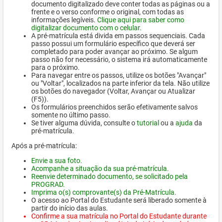
documento digitalizado deve conter todas as páginas ou a
frente e o verso conforme o original, com todas as
informações legíveis.
Clique aqui para saber como
digitalizar documento com o celular.
A pré-matrícula está divida em passos sequenciais. Cada
passo possui um formulário específico que deverá ser
completado para poder avançar ao próximo. Se algum
passo não for necessário, o sistema irá automaticamente
para o próximo.
Para navegar entre os passos, utilize os botões "Avançar"
ou "Voltar", localizados na parte inferior da tela. Não utilize
os botões do navegador (Voltar, Avançar ou Atualizar
(F5)).
Os formulários preenchidos serão efetivamente salvos
somente no último passo.
Se tiver alguma dúvida, consulte o
tutorial
ou a
ajuda
da
pré-matrícula.
Após a pré-matrícula:
Envie a sua foto.
Acompanhe a situação da sua pré-matrícula.
Reenvie determinado documento, se solicitado pela
PROGRAD.
Imprima o(s) comprovante(s) da Pré-Matrícula.
O acesso ao Portal do Estudante será liberado somente à
partir do início das aulas.
Confirme a sua matrícula no Portal do Estudante durante