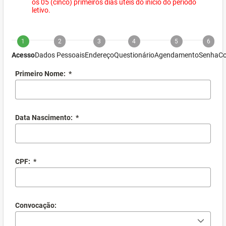
os 05 (cinco) primeiros dias úteis do início do período
letivo.
1
2
3
4
5
6
Acesso
Dados Pessoais
Endereço
Questionário
Agendamento
Senha
Co
Primeiro Nome:
*
Data Nascimento:
*
CPF:
*
Convocação: