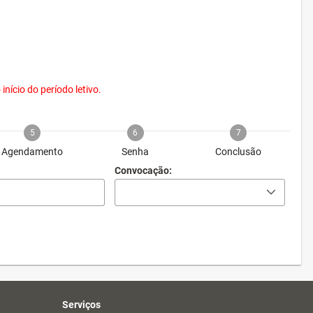
nício do período letivo.
5
6
7
Agendamento
Senha
Conclusão
Convocação:
Serviços