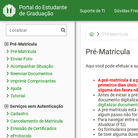
Portal do Estudante
Suporte de TI
Dúvidas Fre
de Graduação
Pré-Matrícula
Pré-Matrícula
Pré-Matrícula
Pré-Matrícula
Enviar Foto
Aqui você pode efetuar a s
Acompanhar Situação
Reenviar Documentos
A pré-matrícula é a 
Imprimir Comprovantes
primeiros dias úteis
Ajuda
alguma das fases nã
Antes de iniciar a 
Tutorial
documento digitaliza
digitalizar document
Serviços sem Autenticação
A pré-matrícula está
Cadastro
algum passo não for 
Para navegar entre os
Cancelamento de Matrícula
Atualizar (F5)).
Emissão de Certificados
Os formulários preen
Se tiver alguma dúvi
eProtocolo