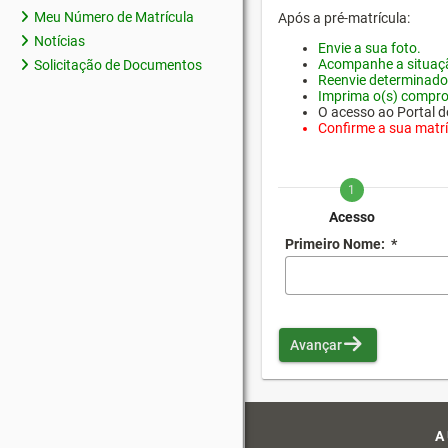
Meu Número de Matrícula
Após a pré-matrícula:
Notícias
Envie a sua foto.
Acompanhe a situaçã
Solicitação de Documentos
Reenvie determinado
Imprima o(s) compro
O acesso ao Portal do
Confirme a sua matríc
1
Acesso
Primeiro Nome:
*
Avançar
A