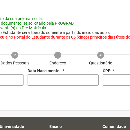
o da sua pré-matrícula.
 documento, se solicitado pela PROGRAD.
vante(s) da Pré-Matrícula.
 Estudante será liberado somente à partir do início das aulas.
ula no Portal do Estudante durante os 05 (cinco) primeiros dias úteis do i
2
3
4
Dados Pessoais
Endereço
Questionário
Data Nascimento:
*
CPF:
*
 Universidade
Ensino
Comunidade