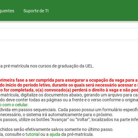
quentes
Suporte de TI
ua pré-matrícula nos cursos de graduação da UEL.
primeira fase a ser cumprida para assegurar a ocupação da vaga para a
 do início do período letivo, durante os quais será necessário acessar o
o for completada, o(a) convocado(a) perderá o direito à vaga e não po
pré-matrícula, digitalize os documentos abaixo, gerando um arquivo pa
do deve conter todas as páginas ou a frente e o verso conforme o origina
o com o celular.
 divida em passos sequenciais. Cada passo possui um formulário específ
necessário, o sistema irá automaticamente para o próximo.
 passos, utilize os botões "Avançar" ou "Voltar", localizados na parte inf
chidos serão efetivamente salvos somente no último passo.
da, consulte o
tutorial
ou a
ajuda
da pré-matrícula.