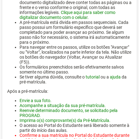
documento digitalizado deve conter todas as páginas ou a
frente e o verso conforme o original, com todas as
informações legíveis.
Clique aqui para saber como
digitalizar documento com o celular.
A pré-matrícula está divida em passos sequenciais. Cada
passo possui um formulário específico que deverá ser
completado para poder avançar ao próximo. Se algum
passo não for necessário, o sistema irá automaticamente
para o próximo.
Para navegar entre os passos, utilize os botões "Avançar"
ou "Voltar", localizados na parte inferior da tela. Não utilize
os botões do navegador (Voltar, Avançar ou Atualizar
(F5)).
Os formulários preenchidos serão efetivamente salvos
somente no último passo.
Se tiver alguma dúvida, consulte o
tutorial
ou a
ajuda
da
pré-matrícula.
Após a pré-matrícula:
Envie a sua foto.
Acompanhe a situação da sua pré-matrícula.
Reenvie determinado documento, se solicitado pela
PROGRAD.
Imprima o(s) comprovante(s) da Pré-Matrícula.
O acesso ao Portal do Estudante será liberado somente à
partir do início das aulas.
Confirme a sua matrícula no Portal do Estudante durante