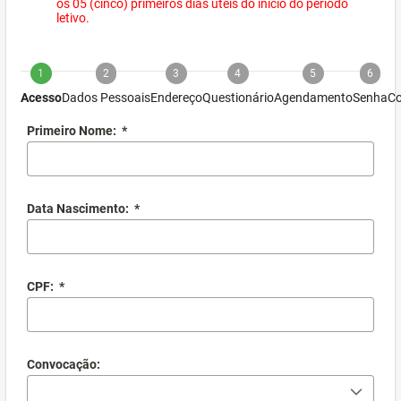
os 05 (cinco) primeiros dias úteis do início do período
letivo.
1
2
3
4
5
6
Acesso
Dados Pessoais
Endereço
Questionário
Agendamento
Senha
Co
Primeiro Nome:
*
Data Nascimento:
*
CPF:
*
Convocação: