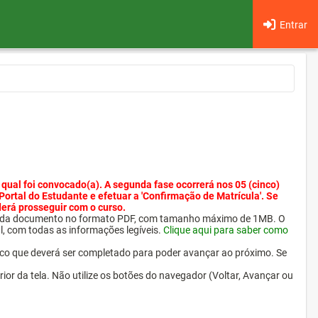
Entrar
 qual foi convocado(a). A segunda fase ocorrerá nos 05 (cinco)
 Portal do Estudante e efetuar a 'Confirmação de Matrícula'. Se
derá prosseguir com o curso.
ra cada documento no formato PDF, com tamanho máximo de 1MB. O
l, com todas as informações legíveis.
Clique aqui para saber como
ico que deverá ser completado para poder avançar ao próximo. Se
erior da tela. Não utilize os botões do navegador (Voltar, Avançar ou