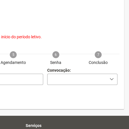
nício do período letivo.
5
6
7
Agendamento
Senha
Conclusão
Convocação:
Serviços