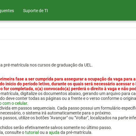
quentes
Suporte de TI
ua pré-matrícula nos cursos de graduação da UEL.
primeira fase a ser cumprida para assegurar a ocupação da vaga para a
 do início do período letivo, durante os quais será necessário acessar o
o for completada, o(a) convocado(a) perderá o direito à vaga e não po
pré-matrícula, digitalize os documentos abaixo, gerando um arquivo pa
do deve conter todas as páginas ou a frente e o verso conforme o origina
o com o celular.
 divida em passos sequenciais. Cada passo possui um formulário específ
necessário, o sistema irá automaticamente para o próximo.
 passos, utilize os botões "Avançar" ou "Voltar", localizados na parte inf
chidos serão efetivamente salvos somente no último passo.
da, consulte o
tutorial
ou a
ajuda
da pré-matrícula.