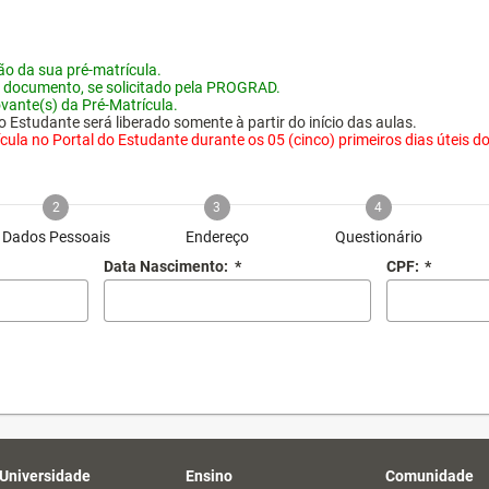
o da sua pré-matrícula.
 documento, se solicitado pela PROGRAD.
vante(s) da Pré-Matrícula.
 Estudante será liberado somente à partir do início das aulas.
ula no Portal do Estudante durante os 05 (cinco) primeiros dias úteis do i
2
3
4
Dados Pessoais
Endereço
Questionário
Data Nascimento:
*
CPF:
*
 Universidade
Ensino
Comunidade