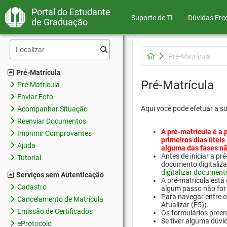
Portal do Estudante
Suporte de TI
Dúvidas Fre
de Graduação
Pré-Matrícula
Pré-Matrícula
Pré-Matrícula
Pré-Matrícula
Enviar Foto
Aqui você pode efetuar a s
Acompanhar Situação
Reenviar Documentos
A pré-matrícula é a 
Imprimir Comprovantes
primeiros dias úteis
Ajuda
alguma das fases nã
Antes de iniciar a 
Tutorial
documento digitaliza
digitalizar document
Serviços sem Autenticação
A pré-matrícula está
Cadastro
algum passo não for 
Para navegar entre os
Cancelamento de Matrícula
Atualizar (F5)).
Emissão de Certificados
Os formulários preen
Se tiver alguma dúvi
eProtocolo