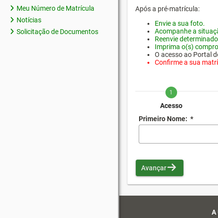
Meu Número de Matrícula
Após a pré-matrícula:
Notícias
Envie a sua foto.
Acompanhe a situaçã
Solicitação de Documentos
Reenvie determinado
Imprima o(s) compro
O acesso ao Portal do
Confirme a sua matríc
1
Acesso
Primeiro Nome:
*
Avançar
A