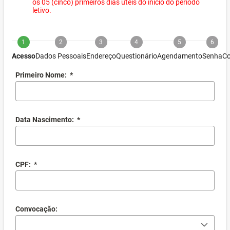
os 05 (cinco) primeiros dias úteis do início do período
letivo.
1
2
3
4
5
6
Acesso
Dados Pessoais
Endereço
Questionário
Agendamento
Senha
Co
Primeiro Nome:
*
Data Nascimento:
*
CPF:
*
Convocação: