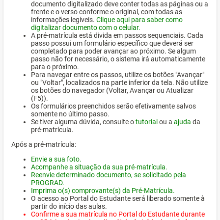
documento digitalizado deve conter todas as páginas ou a
frente e o verso conforme o original, com todas as
informações legíveis.
Clique aqui para saber como
digitalizar documento com o celular.
A pré-matrícula está divida em passos sequenciais. Cada
passo possui um formulário específico que deverá ser
completado para poder avançar ao próximo. Se algum
passo não for necessário, o sistema irá automaticamente
para o próximo.
Para navegar entre os passos, utilize os botões "Avançar"
ou "Voltar", localizados na parte inferior da tela. Não utilize
os botões do navegador (Voltar, Avançar ou Atualizar
(F5)).
Os formulários preenchidos serão efetivamente salvos
somente no último passo.
Se tiver alguma dúvida, consulte o
tutorial
ou a
ajuda
da
pré-matrícula.
Após a pré-matrícula:
Envie a sua foto.
Acompanhe a situação da sua pré-matrícula.
Reenvie determinado documento, se solicitado pela
PROGRAD.
Imprima o(s) comprovante(s) da Pré-Matrícula.
O acesso ao Portal do Estudante será liberado somente à
partir do início das aulas.
Confirme a sua matrícula no Portal do Estudante durante