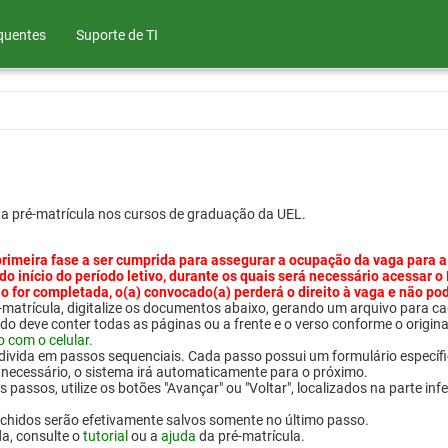
quentes
Suporte de TI
ua pré-matrícula nos cursos de graduação da UEL.
primeira fase a ser cumprida para assegurar a ocupação da vaga para a
 do início do período letivo, durante os quais será necessário acessar o
o for completada, o(a) convocado(a) perderá o direito à vaga e não po
pré-matrícula, digitalize os documentos abaixo, gerando um arquivo pa
do deve conter todas as páginas ou a frente e o verso conforme o origina
o com o celular.
 divida em passos sequenciais. Cada passo possui um formulário específ
necessário, o sistema irá automaticamente para o próximo.
 passos, utilize os botões "Avançar" ou "Voltar", localizados na parte inf
chidos serão efetivamente salvos somente no último passo.
da, consulte o
tutorial
ou a
ajuda
da pré-matrícula.