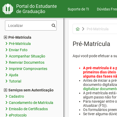
Portal do Estudante
Suporte de TI
Dúvidas Fre
de Graduação
Pré-Matrícula
Pré-Matrícula
Pré-Matrícula
Pré-Matrícula
Enviar Foto
Aqui você pode efetuar a s
Acompanhar Situação
Reenviar Documentos
A pré-matrícula é a 
Imprimir Comprovantes
primeiros dias úteis
Ajuda
alguma das fases nã
Antes de iniciar a 
Tutorial
documento digitaliza
digitalizar document
Serviços sem Autenticação
A pré-matrícula está
Cadastro
algum passo não for 
Para navegar entre os
Cancelamento de Matrícula
Atualizar (F5)).
Emissão de Certificados
Os formulários preen
Se tiver alguma dúvi
eProtocolo