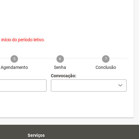
nício do período letivo.
5
6
7
Agendamento
Senha
Conclusão
Convocação:
Serviços