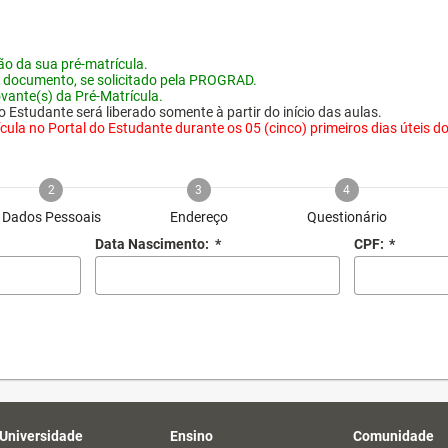
o da sua pré-matrícula.
 documento, se solicitado pela PROGRAD.
vante(s) da Pré-Matrícula.
 Estudante será liberado somente à partir do início das aulas.
ula no Portal do Estudante durante os 05 (cinco) primeiros dias úteis do i
2
3
4
Dados Pessoais
Endereço
Questionário
Data Nascimento:
*
CPF:
*
 Universidade
Ensino
Comunidade