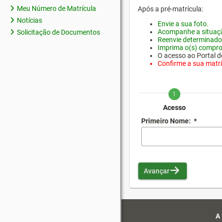
Meu Número de Matrícula
Após a pré-matrícula:
Notícias
Envie a sua foto.
Acompanhe a situaçã
Solicitação de Documentos
Reenvie determinado
Imprima o(s) compro
O acesso ao Portal do
Confirme a sua matríc
1
Acesso
Primeiro Nome:
*
Avançar
A