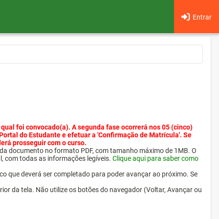
Entrar
 qual foi convocado(a). A segunda fase ocorrerá nos 05 (cinco)
 Portal do Estudante e efetuar a 'Confirmação de Matrícula'. Se
derá prosseguir com o curso.
ra cada documento no formato PDF, com tamanho máximo de 1MB. O
l, com todas as informações legíveis.
Clique aqui para saber como
ico que deverá ser completado para poder avançar ao próximo. Se
erior da tela. Não utilize os botões do navegador (Voltar, Avançar ou