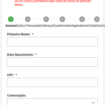
os 05 (cinco) primeiros dias úteis do início do período
letivo.
1
2
3
4
5
6
Acesso
Dados Pessoais
Endereço
Questionário
Agendamento
Senha
Co
Primeiro Nome:
*
Data Nascimento:
*
CPF:
*
Convocação: