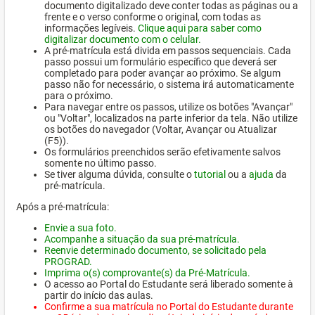
documento digitalizado deve conter todas as páginas ou a
frente e o verso conforme o original, com todas as
informações legíveis.
Clique aqui para saber como
digitalizar documento com o celular.
A pré-matrícula está divida em passos sequenciais. Cada
passo possui um formulário específico que deverá ser
completado para poder avançar ao próximo. Se algum
passo não for necessário, o sistema irá automaticamente
para o próximo.
Para navegar entre os passos, utilize os botões "Avançar"
ou "Voltar", localizados na parte inferior da tela. Não utilize
os botões do navegador (Voltar, Avançar ou Atualizar
(F5)).
Os formulários preenchidos serão efetivamente salvos
somente no último passo.
Se tiver alguma dúvida, consulte o
tutorial
ou a
ajuda
da
pré-matrícula.
Após a pré-matrícula:
Envie a sua foto.
Acompanhe a situação da sua pré-matrícula.
Reenvie determinado documento, se solicitado pela
PROGRAD.
Imprima o(s) comprovante(s) da Pré-Matrícula.
O acesso ao Portal do Estudante será liberado somente à
partir do início das aulas.
Confirme a sua matrícula no Portal do Estudante durante