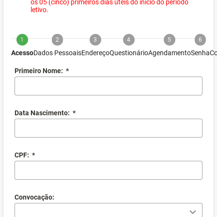
os 05 (cinco) primeiros dias úteis do início do período
letivo.
1
2
3
4
5
6
Acesso
Dados Pessoais
Endereço
Questionário
Agendamento
Senha
Co
Primeiro Nome:
*
Data Nascimento:
*
CPF:
*
Convocação: