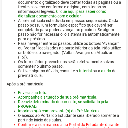
documento digitalizado deve conter todas as páginas ou a
frente e o verso conforme o original, com todas as
informações legíveis.
Clique aqui para saber como
digitalizar documento com o celular.
A pré-matrícula está divida em passos sequenciais. Cada
passo possui um formulário específico que deverá ser
completado para poder avançar ao próximo. Se algum
passo não for necessário, o sistema irá automaticamente
para o próximo.
Para navegar entre os passos, utilize os botões "Avançar"
ou "Voltar", localizados na parte inferior da tela. Não utilize
os botões do navegador (Voltar, Avançar ou Atualizar
(F5)).
Os formulários preenchidos serão efetivamente salvos
somente no último passo.
Se tiver alguma dúvida, consulte o
tutorial
ou a
ajuda
da
pré-matrícula.
Após a pré-matrícula:
Envie a sua foto.
Acompanhe a situação da sua pré-matrícula.
Reenvie determinado documento, se solicitado pela
PROGRAD.
Imprima o(s) comprovante(s) da Pré-Matrícula.
O acesso ao Portal do Estudante será liberado somente à
partir do início das aulas.
Confirme a sua matrícula no Portal do Estudante durante