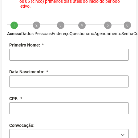
os 05 (cinco) primeiros dias úteis do início do período
letivo.
1
2
3
4
5
6
Acesso
Dados Pessoais
Endereço
Questionário
Agendamento
Senha
Co
Primeiro Nome:
*
Data Nascimento:
*
CPF:
*
Convocação: