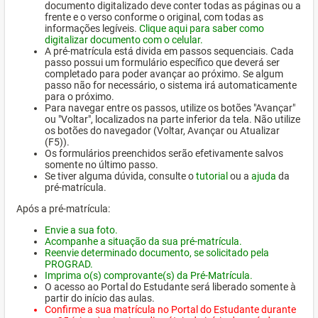
documento digitalizado deve conter todas as páginas ou a
frente e o verso conforme o original, com todas as
informações legíveis.
Clique aqui para saber como
digitalizar documento com o celular.
A pré-matrícula está divida em passos sequenciais. Cada
passo possui um formulário específico que deverá ser
completado para poder avançar ao próximo. Se algum
passo não for necessário, o sistema irá automaticamente
para o próximo.
Para navegar entre os passos, utilize os botões "Avançar"
ou "Voltar", localizados na parte inferior da tela. Não utilize
os botões do navegador (Voltar, Avançar ou Atualizar
(F5)).
Os formulários preenchidos serão efetivamente salvos
somente no último passo.
Se tiver alguma dúvida, consulte o
tutorial
ou a
ajuda
da
pré-matrícula.
Após a pré-matrícula:
Envie a sua foto.
Acompanhe a situação da sua pré-matrícula.
Reenvie determinado documento, se solicitado pela
PROGRAD.
Imprima o(s) comprovante(s) da Pré-Matrícula.
O acesso ao Portal do Estudante será liberado somente à
partir do início das aulas.
Confirme a sua matrícula no Portal do Estudante durante