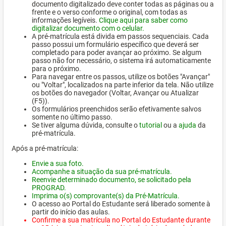
documento digitalizado deve conter todas as páginas ou a
frente e o verso conforme o original, com todas as
informações legíveis.
Clique aqui para saber como
digitalizar documento com o celular.
A pré-matrícula está divida em passos sequenciais. Cada
passo possui um formulário específico que deverá ser
completado para poder avançar ao próximo. Se algum
passo não for necessário, o sistema irá automaticamente
para o próximo.
Para navegar entre os passos, utilize os botões "Avançar"
ou "Voltar", localizados na parte inferior da tela. Não utilize
os botões do navegador (Voltar, Avançar ou Atualizar
(F5)).
Os formulários preenchidos serão efetivamente salvos
somente no último passo.
Se tiver alguma dúvida, consulte o
tutorial
ou a
ajuda
da
pré-matrícula.
Após a pré-matrícula:
Envie a sua foto.
Acompanhe a situação da sua pré-matrícula.
Reenvie determinado documento, se solicitado pela
PROGRAD.
Imprima o(s) comprovante(s) da Pré-Matrícula.
O acesso ao Portal do Estudante será liberado somente à
partir do início das aulas.
Confirme a sua matrícula no Portal do Estudante durante