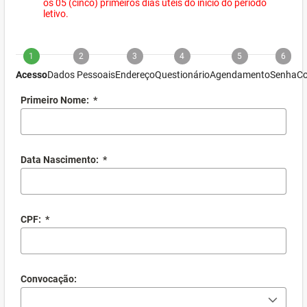
os 05 (cinco) primeiros dias úteis do início do período
letivo.
1
2
3
4
5
6
Acesso
Dados Pessoais
Endereço
Questionário
Agendamento
Senha
Co
Primeiro Nome:
*
Data Nascimento:
*
CPF:
*
Convocação: