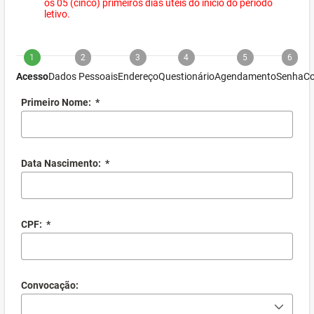
os 05 (cinco) primeiros dias úteis do início do período
letivo.
1
2
3
4
5
6
Acesso
Dados Pessoais
Endereço
Questionário
Agendamento
Senha
Co
Primeiro Nome:
*
Data Nascimento:
*
CPF:
*
Convocação: