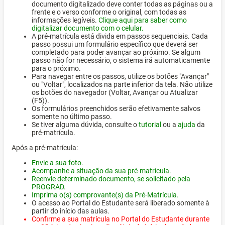
documento digitalizado deve conter todas as páginas ou a
frente e o verso conforme o original, com todas as
informações legíveis.
Clique aqui para saber como
digitalizar documento com o celular.
A pré-matrícula está divida em passos sequenciais. Cada
passo possui um formulário específico que deverá ser
completado para poder avançar ao próximo. Se algum
passo não for necessário, o sistema irá automaticamente
para o próximo.
Para navegar entre os passos, utilize os botões "Avançar"
ou "Voltar", localizados na parte inferior da tela. Não utilize
os botões do navegador (Voltar, Avançar ou Atualizar
(F5)).
Os formulários preenchidos serão efetivamente salvos
somente no último passo.
Se tiver alguma dúvida, consulte o
tutorial
ou a
ajuda
da
pré-matrícula.
Após a pré-matrícula:
Envie a sua foto.
Acompanhe a situação da sua pré-matrícula.
Reenvie determinado documento, se solicitado pela
PROGRAD.
Imprima o(s) comprovante(s) da Pré-Matrícula.
O acesso ao Portal do Estudante será liberado somente à
partir do início das aulas.
Confirme a sua matrícula no Portal do Estudante durante