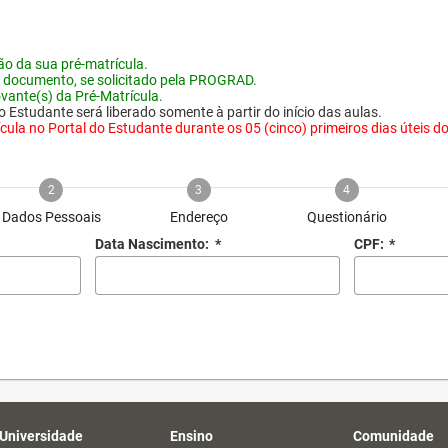
o da sua pré-matrícula.
 documento, se solicitado pela PROGRAD.
vante(s) da Pré-Matrícula.
 Estudante será liberado somente à partir do início das aulas.
ula no Portal do Estudante durante os 05 (cinco) primeiros dias úteis do i
2
3
4
Dados Pessoais
Endereço
Questionário
Data Nascimento:
*
CPF:
*
 Universidade
Ensino
Comunidade