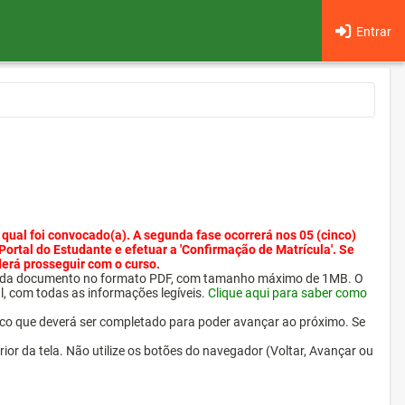
Entrar
 qual foi convocado(a). A segunda fase ocorrerá nos 05 (cinco)
 Portal do Estudante e efetuar a 'Confirmação de Matrícula'. Se
derá prosseguir com o curso.
ra cada documento no formato PDF, com tamanho máximo de 1MB. O
l, com todas as informações legíveis.
Clique aqui para saber como
ico que deverá ser completado para poder avançar ao próximo. Se
erior da tela. Não utilize os botões do navegador (Voltar, Avançar ou