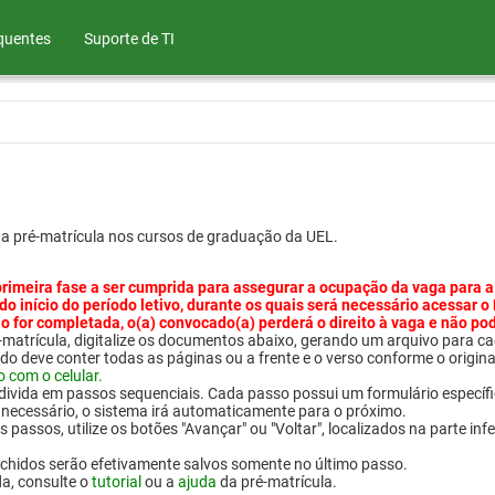
quentes
Suporte de TI
ua pré-matrícula nos cursos de graduação da UEL.
primeira fase a ser cumprida para assegurar a ocupação da vaga para a
 do início do período letivo, durante os quais será necessário acessar o
o for completada, o(a) convocado(a) perderá o direito à vaga e não po
pré-matrícula, digitalize os documentos abaixo, gerando um arquivo pa
do deve conter todas as páginas ou a frente e o verso conforme o origina
o com o celular.
 divida em passos sequenciais. Cada passo possui um formulário específ
necessário, o sistema irá automaticamente para o próximo.
 passos, utilize os botões "Avançar" ou "Voltar", localizados na parte inf
chidos serão efetivamente salvos somente no último passo.
da, consulte o
tutorial
ou a
ajuda
da pré-matrícula.