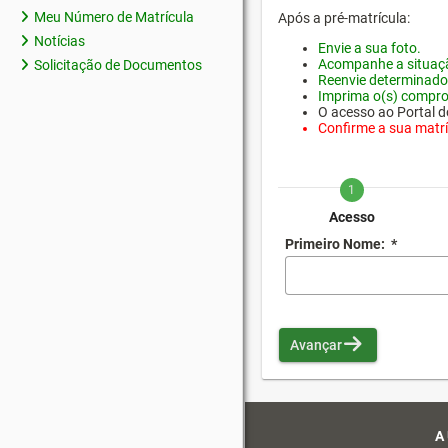
Meu Número de Matrícula
Após a pré-matrícula:
Notícias
Envie a sua foto.
Acompanhe a situaçã
Solicitação de Documentos
Reenvie determinado
Imprima o(s) compro
O acesso ao Portal do
Confirme a sua matríc
1
Acesso
Primeiro Nome:
*
Avançar
A