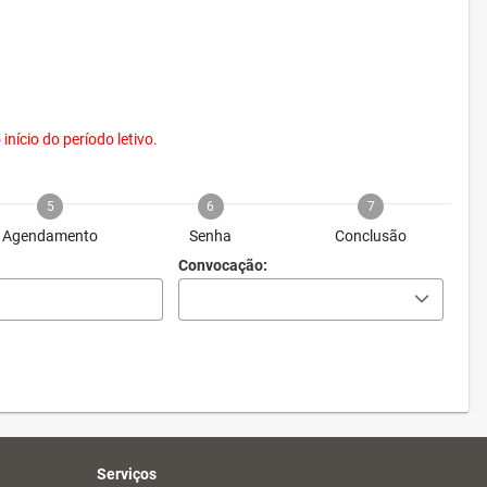
nício do período letivo.
5
6
7
Agendamento
Senha
Conclusão
Convocação:
Serviços