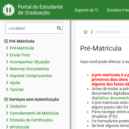
Portal do Estudante
Suporte de TI
Dúvidas Fre
de Graduação
Pré-Matrícula
Pré-Matrícula
Pré-Matrícula
Pré-Matrícula
Enviar Foto
Aqui você pode efetuar a s
Acompanhar Situação
Reenviar Documentos
A pré-matrícula é a 
Imprimir Comprovantes
primeiros dias úteis
Ajuda
alguma das fases nã
Antes de iniciar a 
Tutorial
documento digitaliza
digitalizar document
Serviços sem Autenticação
A pré-matrícula está
Cadastro
algum passo não for 
Para navegar entre os
Cancelamento de Matrícula
Atualizar (F5)).
Emissão de Certificados
Os formulários preen
Se tiver alguma dúvi
eProtocolo