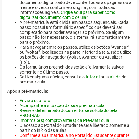
documento digitalizado deve conter todas as páginas ou a
frente e o verso conforme o original, com todas as
informações legíveis.
Clique aqui para saber como
digitalizar documento com o celular.
A pré-matrícula está divida em passos sequenciais. Cada
passo possui um formulário específico que deverá ser
completado para poder avançar ao próximo. Se algum
passo não for necessário, o sistema irá automaticamente
para o próximo.
Para navegar entre os passos, utilize os botões "Avançar"
ou "Voltar", localizados na parte inferior da tela. Não utilize
os botões do navegador (Voltar, Avançar ou Atualizar
(F5)).
Os formulários preenchidos serão efetivamente salvos
somente no último passo.
Se tiver alguma dúvida, consulte o
tutorial
ou a
ajuda
da
pré-matrícula.
Após a pré-matrícula:
Envie a sua foto.
Acompanhe a situação da sua pré-matrícula.
Reenvie determinado documento, se solicitado pela
PROGRAD.
Imprima o(s) comprovante(s) da Pré-Matrícula.
O acesso ao Portal do Estudante será liberado somente à
partir do início das aulas.
Confirme a sua matrícula no Portal do Estudante durante