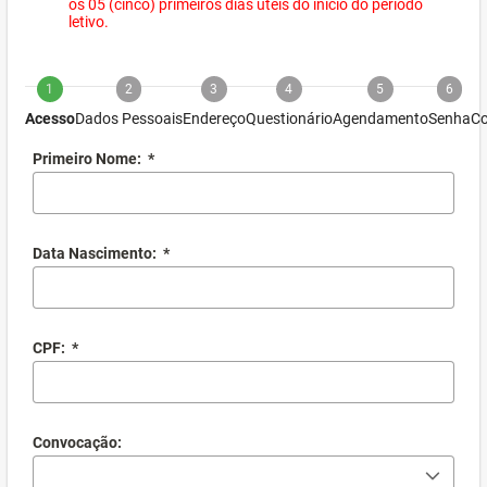
os 05 (cinco) primeiros dias úteis do início do período
letivo.
1
2
3
4
5
6
Acesso
Dados Pessoais
Endereço
Questionário
Agendamento
Senha
Co
Primeiro Nome:
*
Data Nascimento:
*
CPF:
*
Convocação: