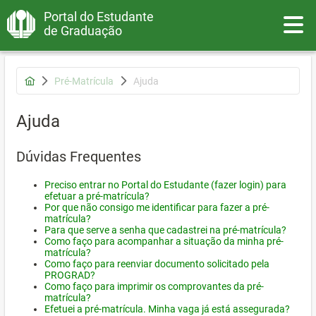
Portal do Estudante
Toggle
de Graduação
Pré-Matrícula
Ajuda
Ajuda
Dúvidas Frequentes
Preciso entrar no Portal do Estudante (fazer login) para
efetuar a pré-matrícula?
Por que não consigo me identificar para fazer a pré-
matrícula?
Para que serve a senha que cadastrei na pré-matrícula?
Como faço para acompanhar a situação da minha pré-
matrícula?
Como faço para reenviar documento solicitado pela
PROGRAD?
Como faço para imprimir os comprovantes da pré-
matrícula?
Efetuei a pré-matrícula. Minha vaga já está assegurada?