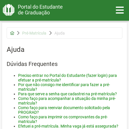
Portal do Estudante
Toggle
de Graduação
Pré-Matrícula
Ajuda
Ajuda
Dúvidas Frequentes
Preciso entrar no Portal do Estudante (fazer login) para
efetuar a pré-matrícula?
Por que não consigo me identificar para fazer a pré-
matrícula?
Para que serve a senha que cadastrei na pré-matrícula?
Como faço para acompanhar a situação da minha pré-
matrícula?
Como faço para reenviar documento solicitado pela
PROGRAD?
Como faço para imprimir os comprovantes da pré-
matrícula?
Efetuei a pré-matrícula. Minha vaga já está assegurada?