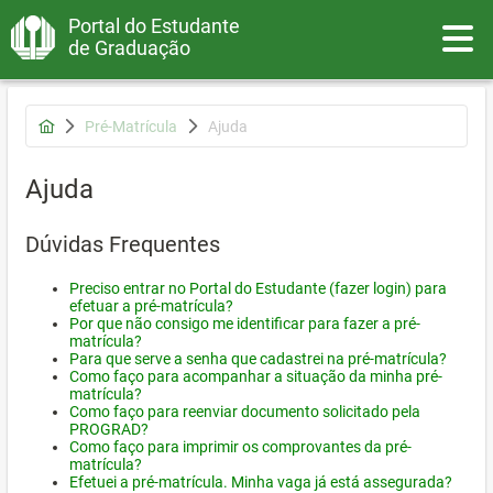
Portal do Estudante
Toggle
de Graduação
Pré-Matrícula
Ajuda
Ajuda
Dúvidas Frequentes
Preciso entrar no Portal do Estudante (fazer login) para
efetuar a pré-matrícula?
Por que não consigo me identificar para fazer a pré-
matrícula?
Para que serve a senha que cadastrei na pré-matrícula?
Como faço para acompanhar a situação da minha pré-
matrícula?
Como faço para reenviar documento solicitado pela
PROGRAD?
Como faço para imprimir os comprovantes da pré-
matrícula?
Efetuei a pré-matrícula. Minha vaga já está assegurada?