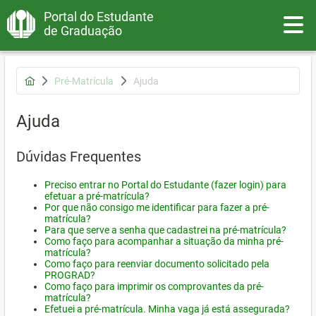
Portal do Estudante
Toggle
de Graduação
Pré-Matrícula
Ajuda
Ajuda
Dúvidas Frequentes
Preciso entrar no Portal do Estudante (fazer login) para
efetuar a pré-matrícula?
Por que não consigo me identificar para fazer a pré-
matrícula?
Para que serve a senha que cadastrei na pré-matrícula?
Como faço para acompanhar a situação da minha pré-
matrícula?
Como faço para reenviar documento solicitado pela
PROGRAD?
Como faço para imprimir os comprovantes da pré-
matrícula?
Efetuei a pré-matrícula. Minha vaga já está assegurada?