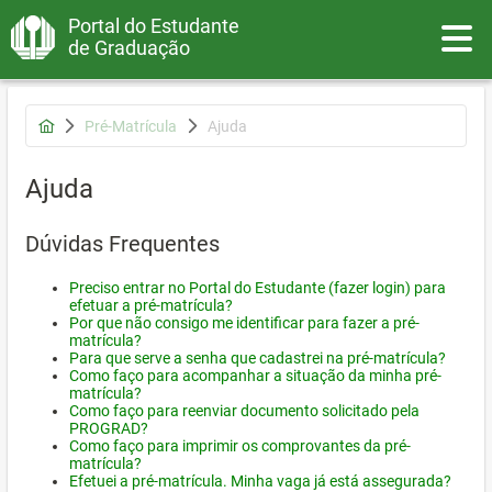
Portal do Estudante
Toggle
de Graduação
Pré-Matrícula
Ajuda
Ajuda
Dúvidas Frequentes
Preciso entrar no Portal do Estudante (fazer login) para
efetuar a pré-matrícula?
Por que não consigo me identificar para fazer a pré-
matrícula?
Para que serve a senha que cadastrei na pré-matrícula?
Como faço para acompanhar a situação da minha pré-
matrícula?
Como faço para reenviar documento solicitado pela
PROGRAD?
Como faço para imprimir os comprovantes da pré-
matrícula?
Efetuei a pré-matrícula. Minha vaga já está assegurada?