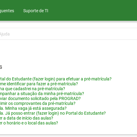
quentes
Suporte de TI
Ajuda
s
tal do Estudante (fazer login) para efetuar a pré-matrícula?
me identificar para fazer a pré-matrícula?
ha que cadastrei na pré-matrícula?
panhar a situação da minha pré-matrícula?
viar documento solicitado pela PROGRAD?
imir os comprovantes da pré-matrícula?
ula. Minha vaga já está assegurada?
la. Já posso entrar (fazer login) no Portal do Estudante?
 a data de início das aulas?
 o horário e o local das aulas?