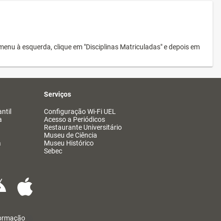
menu à esquerda, clique em "Disciplinas Matriculadas" e depois em
Serviços
ntil
Configuração Wi-Fi UEL
a
Acesso a Periódicos
Restaurante Universitário
Museu de Ciência
a
Museu Histórico
Sebec
formação
@