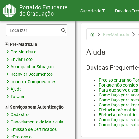
Portal do Estudante
Suporte de TI
Dúvidas Fre
de Graduação
Pré-Matrícula
Pré-Matrícula
Ajuda
Pré-Matrícula
Enviar Foto
Dúvidas Frequente
Acompanhar Situação
Reenviar Documentos
Preciso entrar no Por
Imprimir Comprovantes
Por que não consigo 
Ajuda
Para que serve a sen
Como faço para acom
Tutorial
Como faço para reen
Como faço para impr
Serviços sem Autenticação
Efetuei a pré-matríc
Cadastro
Efetuei a pré-matrícu
Como faço para saber
Cancelamento de Matrícula
Como faço para saber
Emissão de Certificados
eProtocolo