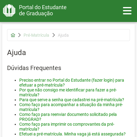
Portal do Estudante
Toggle
de Graduação
Pré-Matrícula
Ajuda
Ajuda
Dúvidas Frequentes
Preciso entrar no Portal do Estudante (fazer login) para
efetuar a pré-matrícula?
Por que não consigo me identificar para fazer a pré-
matrícula?
Para que serve a senha que cadastrei na pré-matrícula?
Como faço para acompanhar a situação da minha pré-
matrícula?
Como faço para reenviar documento solicitado pela
PROGRAD?
Como faço para imprimir os comprovantes da pré-
matrícula?
Efetuei a pré-matrícula. Minha vaga já está assegurada?