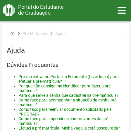
Portal do Estudante
Toggle
de Graduação
Pré-Matrícula
Ajuda
Ajuda
Dúvidas Frequentes
Preciso entrar no Portal do Estudante (fazer login) para
efetuar a pré-matrícula?
Por que não consigo me identificar para fazer a pré-
matrícula?
Para que serve a senha que cadastrei na pré-matrícula?
Como faço para acompanhar a situação da minha pré-
matrícula?
Como faço para reenviar documento solicitado pela
PROGRAD?
Como faço para imprimir os comprovantes da pré-
matrícula?
Efetuei a pré-matrícula. Minha vaga já está assegurada?