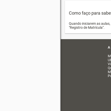
Como faço para saber 
Quando iniciarem as aulas, 
"Registro de Matrícula".
A
M
U
V
Q
M
Po