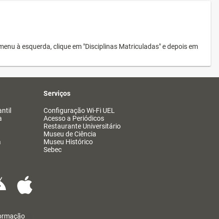
menu à esquerda, clique em "Disciplinas Matriculadas" e depois em
Serviços
ntil
Configuração Wi-Fi UEL
a
Acesso a Periódicos
Restaurante Universitário
Museu de Ciência
a
Museu Histórico
Sebec
formação
@