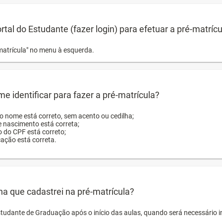
ortal do Estudante (fazer login) para efetuar a pré-matríc
matrícula" no menu à esquerda.
e identificar para fazer a pré-matrícula?
ro nome está correto, sem acento ou cedilha;
e nascimento está correta;
o do CPF está correto;
cação está correta.
ha que cadastrei na pré-matrícula?
studante de Graduação após o início das aulas, quando será necessário 