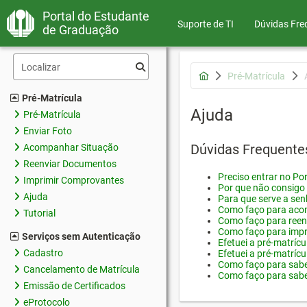
Portal do Estudante
Suporte de TI
Dúvidas Fre
de Graduação
Pré-Matrícula
Pré-Matrícula
Ajuda
Pré-Matrícula
Enviar Foto
Dúvidas Frequente
Acompanhar Situação
Reenviar Documentos
Preciso entrar no Por
Imprimir Comprovantes
Por que não consigo 
Ajuda
Para que serve a sen
Como faço para acom
Tutorial
Como faço para reen
Como faço para impr
Serviços sem Autenticação
Efetuei a pré-matríc
Cadastro
Efetuei a pré-matrícu
Como faço para saber
Cancelamento de Matrícula
Como faço para saber
Emissão de Certificados
eProtocolo