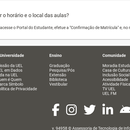
o horário e o local das aulas?
acesse o Portal do Estudante, efetue a "Confirmação de Matrícula" e, no 
 Universidade
Ensino
Comunidade
issão da UEL
Graduação
Moradia Estuda
EL em Dados
Pesquisa/Pós
Casa de Cultur
ida na UEL
Extensão
Inclusão Social
uem é Quem
Biblioteca
Acessibilidade
arca Símbolo
Vestibular
Atividade Físic
lítica de Privacidade
TV UEL
UEL FM
v. 94958 ©
Assessoria de Tecnologia de In