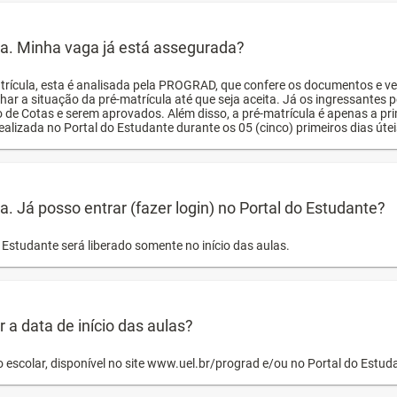
ula. Minha vaga já está assegurada?
trícula, esta é analisada pela PROGRAD, que confere os documentos e ve
har a situação da pré-matrícula até que seja aceita. Já os ingressante
o de Cotas e serem aprovados. Além disso, a pré-matrícula é apenas a pr
ealizada no Portal do Estudante durante os 05 (cinco) primeiros dias úteis
la. Já posso entrar (fazer login) no Portal do Estudante?
Estudante será liberado somente no início das aulas.
a data de início das aulas?
o escolar, disponível no site www.uel.br/prograd e/ou no Portal do Estu