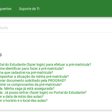
quentes
Suporte de TI
Ajuda
s
tal do Estudante (fazer login) para efetuar a pré-matrícula?
me identificar para fazer a pré-matrícula?
ha que cadastrei na pré-matrícula?
panhar a situação da minha pré-matrícula?
viar documento solicitado pela PROGRAD?
imir os comprovantes da pré-matrícula?
ula. Minha vaga já está assegurada?
la. Já posso entrar (fazer login) no Portal do Estudante?
 a data de início das aulas?
 o horário e o local das aulas?