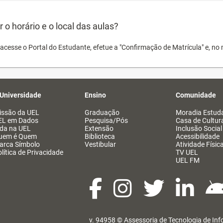
o horário e o local das aulas?
acesse o Portal do Estudante, efetue a "Confirmação de Matrícula" e, no 
 Universidade
Ensino
Comunidade
issão da UEL
Graduação
Moradia Estuda
EL em Dados
Pesquisa/Pós
Casa de Cultur
ida na UEL
Extensão
Inclusão Social
uem é Quem
Biblioteca
Acessibilidade
arca Símbolo
Vestibular
Atividade Físic
lítica de Privacidade
TV UEL
UEL FM
v. 94958 ©
Assessoria de Tecnologia de In