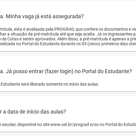
ula. Minha vaga já está assegurada?
trícula, esta é analisada pela PROGRAD, que confere os documentos e ve
har a situação da pré-matrícula até que seja aceita. Já os ingressante
o de Cotas e serem aprovados. Além disso, a pré-matrícula é apenas a pr
ealizada no Portal do Estudante durante os 05 (cinco) primeiros dias úteis
la. Já posso entrar (fazer login) no Portal do Estudante?
Estudante será liberado somente no início das aulas.
a data de início das aulas?
o escolar, disponível no site www.uel.br/prograd e/ou no Portal do Estu