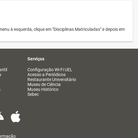
menu à esquerda, clique em "Disciplinas Matriculadas" e depois em
Serviços
ntil
Configuração Wi-Fi UEL
a
Acesso a Periódicos
Restaurante Universitário
Museu de Ciência
a
Museu Histórico
Sebec
formação
@