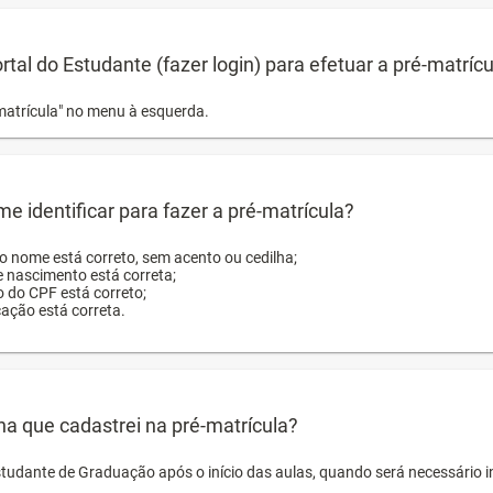
ortal do Estudante (fazer login) para efetuar a pré-matríc
matrícula" no menu à esquerda.
e identificar para fazer a pré-matrícula?
ro nome está correto, sem acento ou cedilha;
e nascimento está correta;
o do CPF está correto;
cação está correta.
ha que cadastrei na pré-matrícula?
studante de Graduação após o início das aulas, quando será necessário 