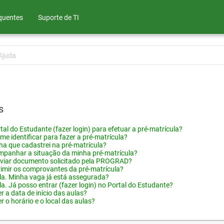
quentes
Suporte de TI
Ajuda
s
tal do Estudante (fazer login) para efetuar a pré-matrícula?
me identificar para fazer a pré-matrícula?
ha que cadastrei na pré-matrícula?
panhar a situação da minha pré-matrícula?
viar documento solicitado pela PROGRAD?
imir os comprovantes da pré-matrícula?
ula. Minha vaga já está assegurada?
la. Já posso entrar (fazer login) no Portal do Estudante?
 a data de início das aulas?
 o horário e o local das aulas?