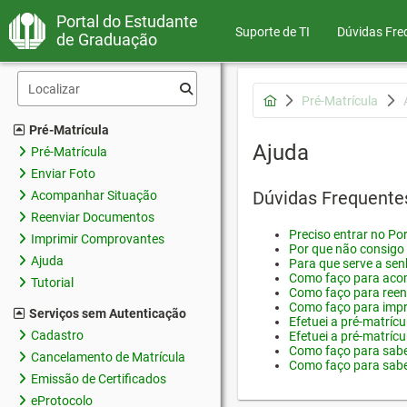
Portal do Estudante
Suporte de TI
Dúvidas Fre
de Graduação
Pré-Matrícula
Pré-Matrícula
Ajuda
Pré-Matrícula
Enviar Foto
Dúvidas Frequente
Acompanhar Situação
Reenviar Documentos
Preciso entrar no Por
Imprimir Comprovantes
Por que não consigo 
Ajuda
Para que serve a sen
Como faço para acom
Tutorial
Como faço para reen
Como faço para impr
Serviços sem Autenticação
Efetuei a pré-matríc
Cadastro
Efetuei a pré-matrícu
Como faço para saber
Cancelamento de Matrícula
Como faço para saber
Emissão de Certificados
eProtocolo