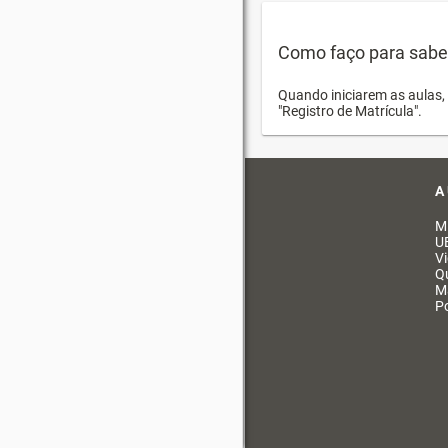
Como faço para saber 
Quando iniciarem as aulas, 
"Registro de Matrícula".
A
M
U
V
Q
M
Po