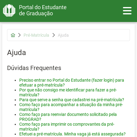
Portal do Estudante
Toggle
de Graduação
Pré-Matrícula
Ajuda
Ajuda
Dúvidas Frequentes
Preciso entrar no Portal do Estudante (fazer login) para
efetuar a pré-matrícula?
Por que não consigo me identificar para fazer a pré-
matrícula?
Para que serve a senha que cadastrei na pré-matrícula?
Como faço para acompanhar a situação da minha pré-
matrícula?
Como faço para reenviar documento solicitado pela
PROGRAD?
Como faço para imprimir os comprovantes da pré-
matrícula?
Efetuei a pré-matrícula. Minha vaga já está assegurada?