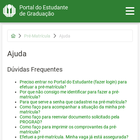
Portal do Estudante
Toggle
de Graduação
Pré-Matrícula
Ajuda
Ajuda
Dúvidas Frequentes
Preciso entrar no Portal do Estudante (fazer login) para
efetuar a pré-matrícula?
Por que não consigo me identificar para fazer a pré-
matrícula?
Para que serve a senha que cadastrei na pré-matrícula?
Como faço para acompanhar a situação da minha pré-
matrícula?
Como faço para reenviar documento solicitado pela
PROGRAD?
Como faço para imprimir os comprovantes da pré-
matrícula?
Efetuei a pré-matrícula. Minha vaga já está assegurada?