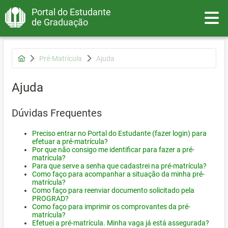
Portal do Estudante
Toggle
de Graduação
Pré-Matrícula
Ajuda
Ajuda
Dúvidas Frequentes
Preciso entrar no Portal do Estudante (fazer login) para
efetuar a pré-matrícula?
Por que não consigo me identificar para fazer a pré-
matrícula?
Para que serve a senha que cadastrei na pré-matrícula?
Como faço para acompanhar a situação da minha pré-
matrícula?
Como faço para reenviar documento solicitado pela
PROGRAD?
Como faço para imprimir os comprovantes da pré-
matrícula?
Efetuei a pré-matrícula. Minha vaga já está assegurada?