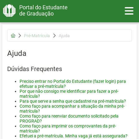
Portal do Estudante
Toggle
de Graduação
Pré-Matrícula
Ajuda
Ajuda
Dúvidas Frequentes
Preciso entrar no Portal do Estudante (fazer login) para
efetuar a pré-matrícula?
Por que não consigo me identificar para fazer a pré-
matrícula?
Para que serve a senha que cadastrei na pré-matrícula?
Como faço para acompanhar a situação da minha pré-
matrícula?
Como faço para reenviar documento solicitado pela
PROGRAD?
Como faço para imprimir os comprovantes da pré-
matrícula?
Efetuei a pré-matrícula. Minha vaga já está assegurada?