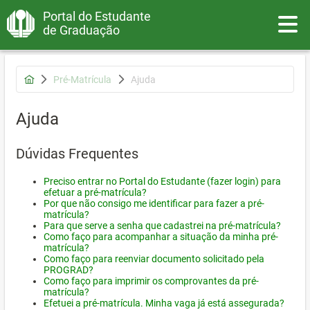
Portal do Estudante
Toggle
de Graduação
Pré-Matrícula
Ajuda
Ajuda
Dúvidas Frequentes
Preciso entrar no Portal do Estudante (fazer login) para
efetuar a pré-matrícula?
Por que não consigo me identificar para fazer a pré-
matrícula?
Para que serve a senha que cadastrei na pré-matrícula?
Como faço para acompanhar a situação da minha pré-
matrícula?
Como faço para reenviar documento solicitado pela
PROGRAD?
Como faço para imprimir os comprovantes da pré-
matrícula?
Efetuei a pré-matrícula. Minha vaga já está assegurada?