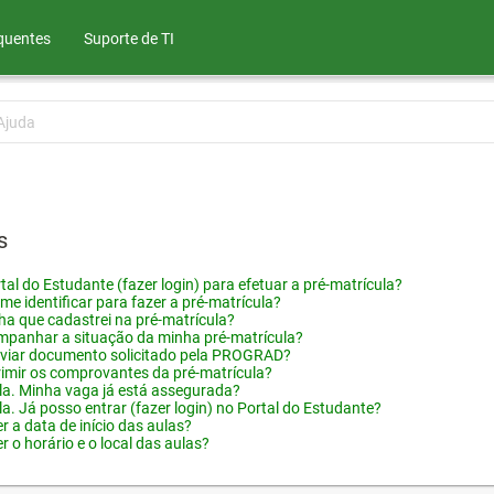
quentes
Suporte de TI
Ajuda
s
tal do Estudante (fazer login) para efetuar a pré-matrícula?
me identificar para fazer a pré-matrícula?
ha que cadastrei na pré-matrícula?
panhar a situação da minha pré-matrícula?
viar documento solicitado pela PROGRAD?
imir os comprovantes da pré-matrícula?
ula. Minha vaga já está assegurada?
la. Já posso entrar (fazer login) no Portal do Estudante?
 a data de início das aulas?
 o horário e o local das aulas?