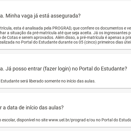
ula. Minha vaga já está assegurada?
trícula, esta é analisada pela PROGRAD, que confere os documentos e ve
har a situação da pré-matrícula até que seja aceita. Já os ingressante
o de Cotas e serem aprovados. Além disso, a pré-matrícula é apenas a pr
ealizada no Portal do Estudante durante os 05 (cinco) primeiros dias úteis
la. Já posso entrar (fazer login) no Portal do Estudante?
Estudante será liberado somente no início das aulas.
a data de início das aulas?
o escolar, disponível no site www.uel.br/prograd e/ou no Portal do Estu