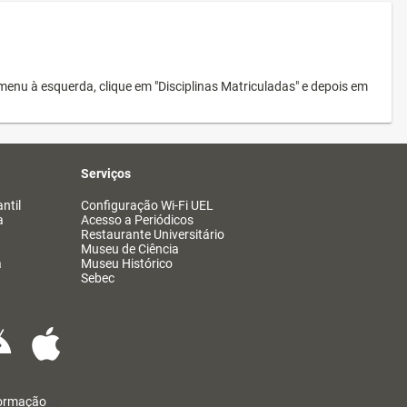
menu à esquerda, clique em "Disciplinas Matriculadas" e depois em
Serviços
ntil
Configuração Wi-Fi UEL
a
Acesso a Periódicos
Restaurante Universitário
Museu de Ciência
a
Museu Histórico
Sebec
formação
@