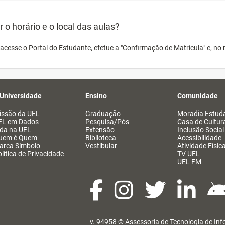
o horário e o local das aulas?
acesse o Portal do Estudante, efetue a "Confirmação de Matrícula" e, no 
 Universidade
Ensino
Comunidade
issão da UEL
Graduação
Moradia Estuda
EL em Dados
Pesquisa/Pós
Casa de Cultur
ida na UEL
Extensão
Inclusão Social
uem é Quem
Biblioteca
Acessibilidade
arca Símbolo
Vestibular
Atividade Físic
lítica de Privacidade
TV UEL
UEL FM
v. 94958 ©
Assessoria de Tecnologia de In