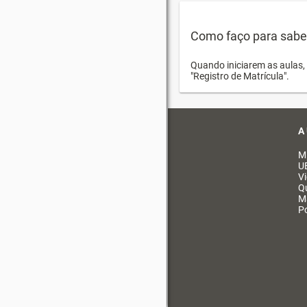
Como faço para saber 
Quando iniciarem as aulas, 
"Registro de Matrícula".
A
M
U
V
Q
M
Po