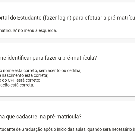
ortal do Estudante (fazer login) para efetuar a pré-matríc
matrícula" no menu à esquerda.
e identificar para fazer a pré-matrícula?
ro nome está correto, sem acento ou cedilha;
e nascimento está correta;
o do CPF está correto;
cação está correta.
ha que cadastrei na pré-matrícula?
studante de Graduação após o início das aulas, quando será necessário 