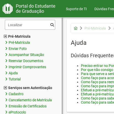
Portal do Estudante
Suporte de TI
Dúvidas Fre
de Graduação
Pré-Matrícula
Pré-Matrícula
Ajuda
Pré-Matrícula
Enviar Foto
Dúvidas Frequente
Acompanhar Situação
Reenviar Documentos
Preciso entrar no Por
Imprimir Comprovantes
Por que não consigo 
Ajuda
Para que serve a sen
Como faço para acom
Tutorial
Como faço para reen
Como faço para impr
Serviços sem Autenticação
Efetuei a pré-matríc
Cadastro
Efetuei a pré-matrícu
Como faço para saber
Cancelamento de Matrícula
Como faço para saber
Emissão de Certificados
eProtocolo