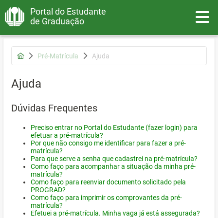
Portal do Estudante
Toggle
de Graduação
Pré-Matrícula
Ajuda
Ajuda
Dúvidas Frequentes
Preciso entrar no Portal do Estudante (fazer login) para
efetuar a pré-matrícula?
Por que não consigo me identificar para fazer a pré-
matrícula?
Para que serve a senha que cadastrei na pré-matrícula?
Como faço para acompanhar a situação da minha pré-
matrícula?
Como faço para reenviar documento solicitado pela
PROGRAD?
Como faço para imprimir os comprovantes da pré-
matrícula?
Efetuei a pré-matrícula. Minha vaga já está assegurada?