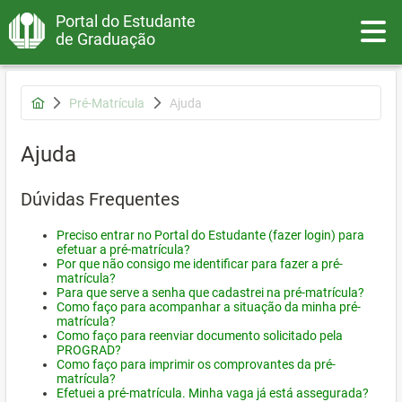
Portal do Estudante
Toggle
de Graduação
Pré-Matrícula
Ajuda
Ajuda
Dúvidas Frequentes
Preciso entrar no Portal do Estudante (fazer login) para
efetuar a pré-matrícula?
Por que não consigo me identificar para fazer a pré-
matrícula?
Para que serve a senha que cadastrei na pré-matrícula?
Como faço para acompanhar a situação da minha pré-
matrícula?
Como faço para reenviar documento solicitado pela
PROGRAD?
Como faço para imprimir os comprovantes da pré-
matrícula?
Efetuei a pré-matrícula. Minha vaga já está assegurada?