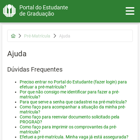
Portal do Estudante
Toggle
de Graduação
Pré-Matrícula
Ajuda
Ajuda
Dúvidas Frequentes
Preciso entrar no Portal do Estudante (fazer login) para
efetuar a pré-matrícula?
Por que não consigo me identificar para fazer a pré-
matrícula?
Para que serve a senha que cadastrei na pré-matrícula?
Como faço para acompanhar a situação da minha pré-
matrícula?
Como faço para reenviar documento solicitado pela
PROGRAD?
Como faço para imprimir os comprovantes da pré-
matrícula?
Efetuei a pré-matrícula. Minha vaga já está assegurada?