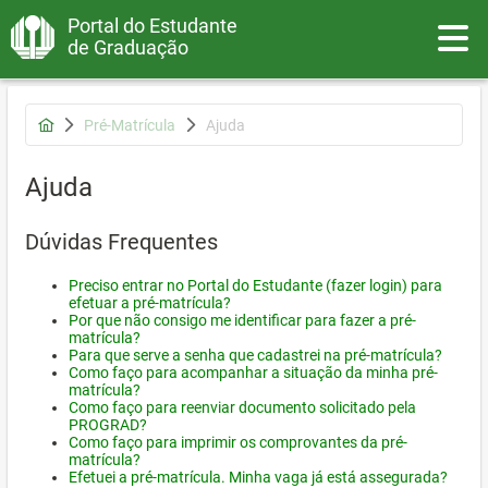
Portal do Estudante
Toggle
de Graduação
Pré-Matrícula
Ajuda
Ajuda
Dúvidas Frequentes
Preciso entrar no Portal do Estudante (fazer login) para
efetuar a pré-matrícula?
Por que não consigo me identificar para fazer a pré-
matrícula?
Para que serve a senha que cadastrei na pré-matrícula?
Como faço para acompanhar a situação da minha pré-
matrícula?
Como faço para reenviar documento solicitado pela
PROGRAD?
Como faço para imprimir os comprovantes da pré-
matrícula?
Efetuei a pré-matrícula. Minha vaga já está assegurada?