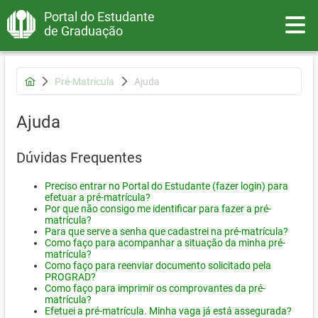
Portal do Estudante
Toggle
de Graduação
Pré-Matrícula
Ajuda
Ajuda
Dúvidas Frequentes
Preciso entrar no Portal do Estudante (fazer login) para
efetuar a pré-matrícula?
Por que não consigo me identificar para fazer a pré-
matrícula?
Para que serve a senha que cadastrei na pré-matrícula?
Como faço para acompanhar a situação da minha pré-
matrícula?
Como faço para reenviar documento solicitado pela
PROGRAD?
Como faço para imprimir os comprovantes da pré-
matrícula?
Efetuei a pré-matrícula. Minha vaga já está assegurada?