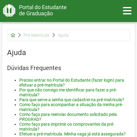
Portal do Estudante
Toggle
de Graduação
Pré-Matrícula
Ajuda
Ajuda
Dúvidas Frequentes
Preciso entrar no Portal do Estudante (fazer login) para
efetuar a pré-matrícula?
Por que não consigo me identificar para fazer a pré-
matrícula?
Para que serve a senha que cadastrei na pré-matrícula?
Como faço para acompanhar a situação da minha pré-
matrícula?
Como faço para reenviar documento solicitado pela
PROGRAD?
Como faço para imprimir os comprovantes da pré-
matrícula?
Efetuei a pré-matrícula. Minha vaga já está assegurada?