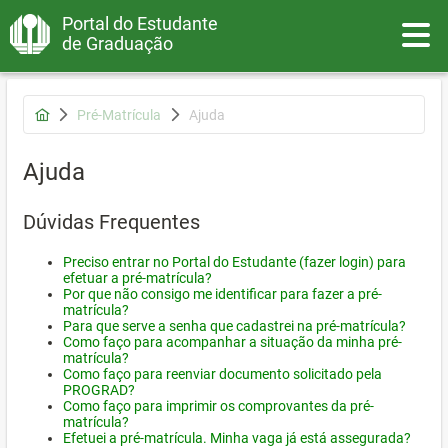
Portal do Estudante
Toggle
de Graduação
Pré-Matrícula
Ajuda
Ajuda
Dúvidas Frequentes
Preciso entrar no Portal do Estudante (fazer login) para
efetuar a pré-matrícula?
Por que não consigo me identificar para fazer a pré-
matrícula?
Para que serve a senha que cadastrei na pré-matrícula?
Como faço para acompanhar a situação da minha pré-
matrícula?
Como faço para reenviar documento solicitado pela
PROGRAD?
Como faço para imprimir os comprovantes da pré-
matrícula?
Efetuei a pré-matrícula. Minha vaga já está assegurada?