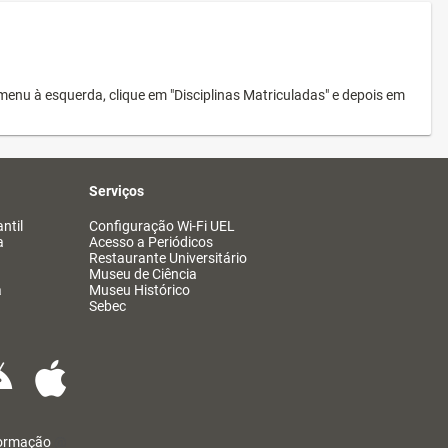
menu à esquerda, clique em "Disciplinas Matriculadas" e depois em
Serviços
ntil
Configuração Wi-Fi UEL
a
Acesso a Periódicos
Restaurante Universitário
Museu de Ciência
a
Museu Histórico
Sebec
formação
@