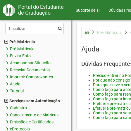
Portal do Estudante
Suporte de TI
Dúvidas Fre
de Graduação
Pré-Matrícula
Pré-Matrícula
Ajuda
Pré-Matrícula
Enviar Foto
Dúvidas Frequente
Acompanhar Situação
Reenviar Documentos
Preciso entrar no Por
Imprimir Comprovantes
Por que não consigo 
Ajuda
Para que serve a sen
Como faço para acom
Tutorial
Como faço para reen
Como faço para impr
Serviços sem Autenticação
Efetuei a pré-matríc
Cadastro
Efetuei a pré-matrícu
Como faço para saber
Cancelamento de Matrícula
Como faço para saber
Emissão de Certificados
eProtocolo