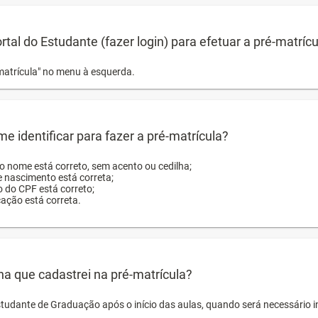
ortal do Estudante (fazer login) para efetuar a pré-matríc
matrícula" no menu à esquerda.
e identificar para fazer a pré-matrícula?
ro nome está correto, sem acento ou cedilha;
e nascimento está correta;
o do CPF está correto;
cação está correta.
ha que cadastrei na pré-matrícula?
studante de Graduação após o início das aulas, quando será necessário 