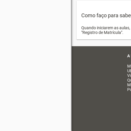
Como faço para saber 
Quando iniciarem as aulas, 
"Registro de Matrícula".
A
M
U
V
Q
M
Po