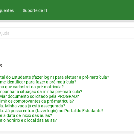
quentes
Suporte de TI
Ajuda
s
tal do Estudante (fazer login) para efetuar a pré-matrícula?
me identificar para fazer a pré-matrícula?
ha que cadastrei na pré-matrícula?
panhar a situação da minha pré-matrícula?
viar documento solicitado pela PROGRAD?
imir os comprovantes da pré-matrícula?
ula. Minha vaga já está assegurada?
la. Já posso entrar (fazer login) no Portal do Estudante?
 a data de início das aulas?
 o horário e o local das aulas?