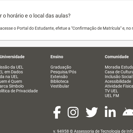
o horário e o local das aulas?
acesse o Portal do Estudante, efetue a "Confirmação de Matrícula" e, no 
 Universidade
Ensino
Comunidade
issão da UEL
Graduação
Moradia Estuda
EL em Dados
Pesquisa/Pós
Casa de Cultur
ida na UEL
Extensão
Inclusão Social
uem é Quem
Biblioteca
Acessibilidade
arca Símbolo
Vestibular
Atividade Físic
lítica de Privacidade
TV UEL
UEL FM
v. 94958 ©
Assessoria de Tecnologia de In