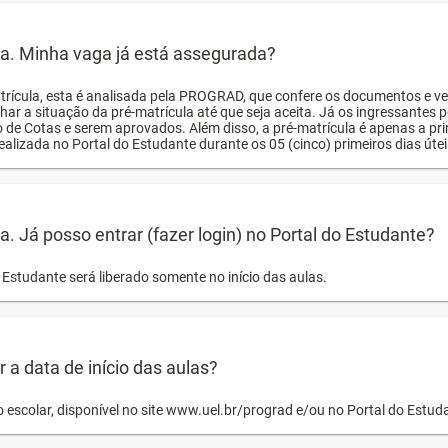
ula. Minha vaga já está assegurada?
trícula, esta é analisada pela PROGRAD, que confere os documentos e ve
har a situação da pré-matrícula até que seja aceita. Já os ingressante
o de Cotas e serem aprovados. Além disso, a pré-matrícula é apenas a pr
ealizada no Portal do Estudante durante os 05 (cinco) primeiros dias úteis
la. Já posso entrar (fazer login) no Portal do Estudante?
Estudante será liberado somente no início das aulas.
a data de início das aulas?
o escolar, disponível no site www.uel.br/prograd e/ou no Portal do Estu