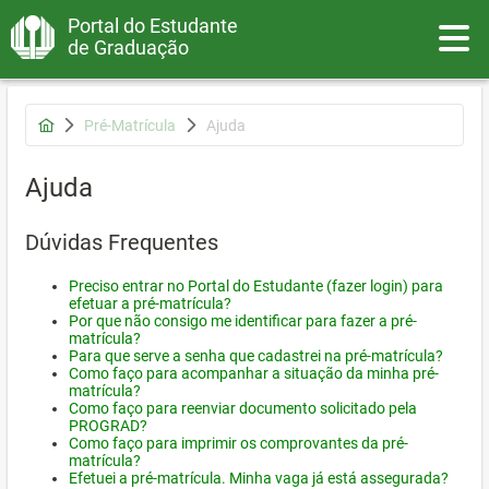
Portal do Estudante
Toggle
de Graduação
Pré-Matrícula
Ajuda
Ajuda
Dúvidas Frequentes
Preciso entrar no Portal do Estudante (fazer login) para
efetuar a pré-matrícula?
Por que não consigo me identificar para fazer a pré-
matrícula?
Para que serve a senha que cadastrei na pré-matrícula?
Como faço para acompanhar a situação da minha pré-
matrícula?
Como faço para reenviar documento solicitado pela
PROGRAD?
Como faço para imprimir os comprovantes da pré-
matrícula?
Efetuei a pré-matrícula. Minha vaga já está assegurada?