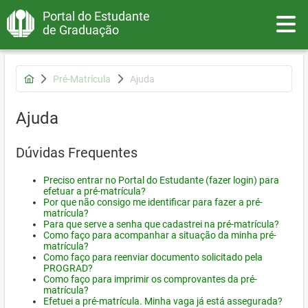
Portal do Estudante
Toggle
de Graduação
Pré-Matrícula
Ajuda
Ajuda
Dúvidas Frequentes
Preciso entrar no Portal do Estudante (fazer login) para
efetuar a pré-matrícula?
Por que não consigo me identificar para fazer a pré-
matrícula?
Para que serve a senha que cadastrei na pré-matrícula?
Como faço para acompanhar a situação da minha pré-
matrícula?
Como faço para reenviar documento solicitado pela
PROGRAD?
Como faço para imprimir os comprovantes da pré-
matrícula?
Efetuei a pré-matrícula. Minha vaga já está assegurada?