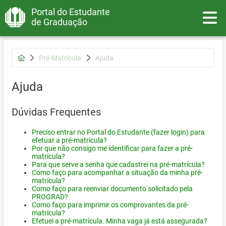
Portal do Estudante
Toggle
de Graduação
Pré-Matrícula
Ajuda
Ajuda
Dúvidas Frequentes
Preciso entrar no Portal do Estudante (fazer login) para
efetuar a pré-matrícula?
Por que não consigo me identificar para fazer a pré-
matrícula?
Para que serve a senha que cadastrei na pré-matrícula?
Como faço para acompanhar a situação da minha pré-
matrícula?
Como faço para reenviar documento solicitado pela
PROGRAD?
Como faço para imprimir os comprovantes da pré-
matrícula?
Efetuei a pré-matrícula. Minha vaga já está assegurada?