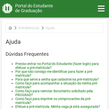
Portal do Estudante
Toggle
de Graduação
Pré-Matrícula
Ajuda
Ajuda
Dúvidas Frequentes
Preciso entrar no Portal do Estudante (fazer login) para
efetuar a pré-matrícula?
Por que não consigo me identificar para fazer a pré-
matrícula?
Para que serve a senha que cadastrei na pré-matrícula?
Como faço para acompanhar a situação da minha pré-
matrícula?
Como faço para reenviar documento solicitado pela
PROGRAD?
Como faço para imprimir os comprovantes da pré-
matrícula?
Efetuei a pré-matrícula. Minha vaga já está assegurada?