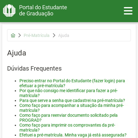
Portal do Estudante
Toggle
de Graduação
Pré-Matrícula
Ajuda
Ajuda
Dúvidas Frequentes
Preciso entrar no Portal do Estudante (fazer login) para
efetuar a pré-matrícula?
Por que não consigo me identificar para fazer a pré-
matrícula?
Para que serve a senha que cadastrei na pré-matrícula?
Como faço para acompanhar a situação da minha pré-
matrícula?
Como faço para reenviar documento solicitado pela
PROGRAD?
Como faço para imprimir os comprovantes da pré-
matrícula?
Efetuei a pré-matrícula. Minha vaga já está assegurada?