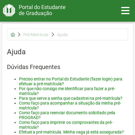
Portal do Estudante
Toggle
de Graduação
Pré-Matrícula
Ajuda
Ajuda
Dúvidas Frequentes
Preciso entrar no Portal do Estudante (fazer login) para
efetuar a pré-matrícula?
Por que não consigo me identificar para fazer a pré-
matrícula?
Para que serve a senha que cadastrei na pré-matrícula?
Como faço para acompanhar a situação da minha pré-
matrícula?
Como faço para reenviar documento solicitado pela
PROGRAD?
Como faço para imprimir os comprovantes da pré-
matrícula?
Efetuei a pré-matrícula. Minha vaga já está assegurada?